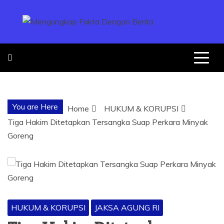
Skip
to
content
MENGUNGKA
"NO JUSTICE NO VIRAL"
FAKTA
You are Here
Home
HUKUM & KORUPSI
DENGAN
Tiga Hakim Ditetapkan Tersangka Suap Perkara Minyak
Goreng
BERITA
HUKUM & KORUPSI
JAKSA AGUNG RI