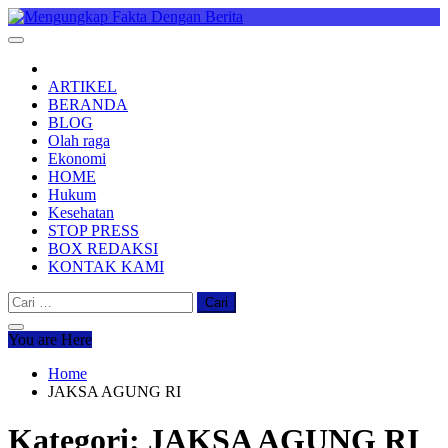
Skip
to
Mengungkap Fakta Dengan Berita
"No Justice No Viral"
content
ARTIKEL
BERANDA
BLOG
Olah raga
Ekonomi
HOME
Hukum
Kesehatan
STOP PRESS
BOX REDAKSI
KONTAK KAMI
Cari
untuk:
You are Here
Home
JAKSA AGUNG RI
Kategori:
JAKSA AGUNG RI