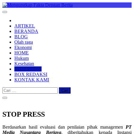
Skip
to
Mengungkap Fakta Dengan Berita
"No Justice No Viral"
content
ARTIKEL
BERANDA
BLOG
Olah raga
Ekonomi
HOME
Hukum
Kesehatan
STOP PRESS
BOX REDAKSI
KONTAK KAMI
Cari
untuk:
STOP PRESS
Berdasarkan hasil evaluasi dan penilaian pihak managemen
PT
Media Nusantara Berjaya
, diberitahukan kepada Instansi