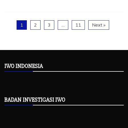
1
2
3
…
11
Next »
IWO INDONESIA
BADAN INVESTIGASI IWO