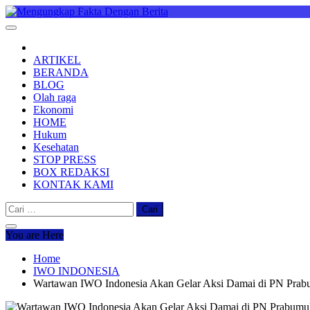
Skip
to
Mengungkap Fakta Dengan Berita
"No Justice No Viral"
content
ARTIKEL
BERANDA
BLOG
Olah raga
Ekonomi
HOME
Hukum
Kesehatan
STOP PRESS
BOX REDAKSI
KONTAK KAMI
Cari
untuk:
You are Here
Home
IWO INDONESIA
Wartawan IWO Indonesia Akan Gelar Aksi Damai di PN Prab