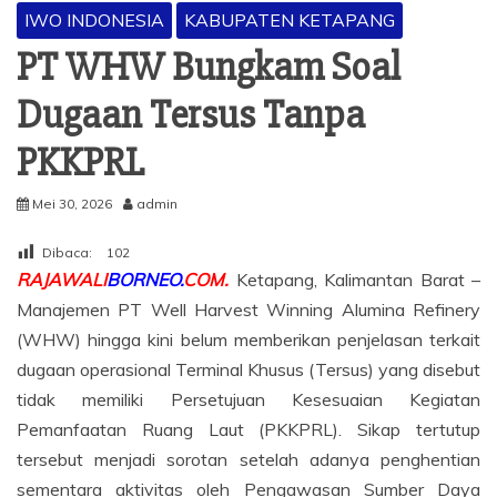
IWO INDONESIA
KABUPATEN KETAPANG
PT WHW Bungkam Soal
Dugaan Tersus Tanpa
PKKPRL
Mei 30, 2026
admin
Dibaca:
102
RAJAWALI
BORNEO.
COM.
Ketapang, Kalimantan Barat –
Manajemen PT Well Harvest Winning Alumina Refinery
(WHW) hingga kini belum memberikan penjelasan terkait
dugaan operasional Terminal Khusus (Tersus) yang disebut
tidak memiliki Persetujuan Kesesuaian Kegiatan
Pemanfaatan Ruang Laut (PKKPRL). Sikap tertutup
tersebut menjadi sorotan setelah adanya penghentian
sementara aktivitas oleh Pengawasan Sumber Daya