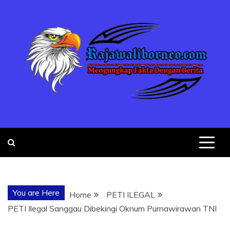
Skip
to
content
MENGUNGKA
"NO JUSTICE NO VIRAL"
FAKTA
You are Here
Home
PETI ILEGAL
DENGAN
PETI Ilegal Sanggau Dibekingi Oknum Purnawirawan TNI