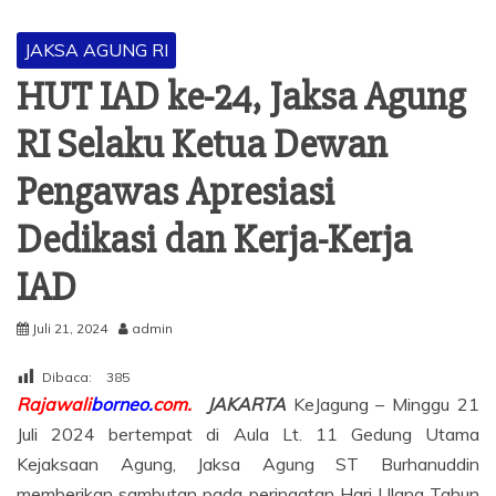
JAKSA AGUNG RI
HUT IAD ke-24, Jaksa Agung
RI Selaku Ketua Dewan
Pengawas Apresiasi
Dedikasi dan Kerja-Kerja
IAD
Juli 21, 2024
admin
Dibaca:
385
Rajawali
borneo.
com.
JAKARTA
KeJagung –
Minggu 21
Juli 2024 bertempat di Aula Lt. 11 Gedung Utama
Kejaksaan Agung, Jaksa Agung ST Burhanuddin
memberikan sambutan pada peringatan Hari Ulang Tahun