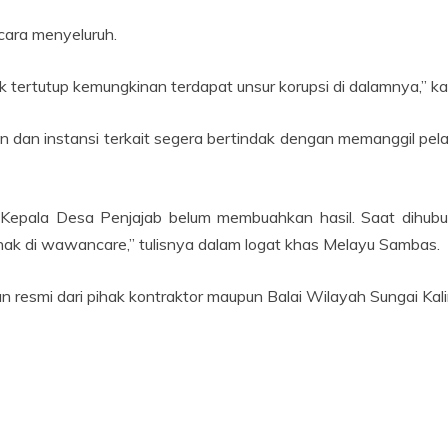
cara menyeluruh.
dak tertutup kemungkinan terdapat unsur korupsi di dalamnya,” k
tan dan instansi terkait segera bertindak dengan memanggil
a Kepala Desa Penjajab belum membuahkan hasil. Saat dihu
 nak di wawancare,” tulisnya dalam logat khas Melayu Sambas.
pan resmi dari pihak kontraktor maupun Balai Wilayah Sungai Kal