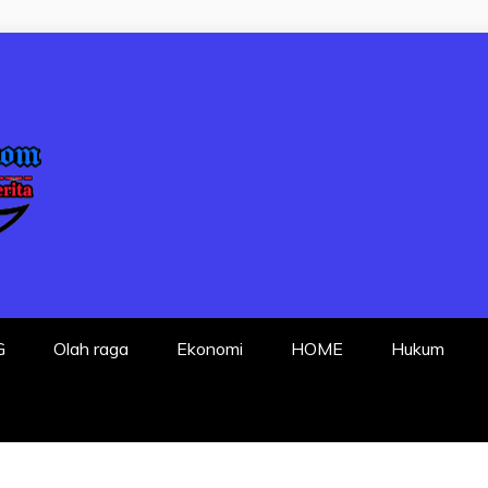
P FAKTA DENGA
G
Olah raga
Ekonomi
HOME
Hukum