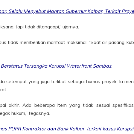
bar, Selalu Menyebut Mantan Gubernur Kalbar, Terkait Pro
sana, tapi tidak ditanggapi,” ujarnya.
s tidak memberikan manfaat maksimal. “Saat air pasang, ku
 Berstatus Tersangka Korupsi Waterfront Sambas
.
a setempat yang juga terlibat sebagai humas proyek. Ia menil
rat.
ai akhir. Ada beberapa item yang tidak sesuai spesifika
negak hukum,” tegasnya.
inas PUPR Kontraktor dan Bank Kalbar, terkait kasus Korups