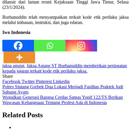
dilansir dari laman resmi Kejaksaan Tinggi Jawa Timur, Selasa
(23/1/2024).
Burhanuddin telah menyampaikan terkait kode etik perilaku jaksa
melalui imbauan, instruksi, dan juga edaran.
Iwo Indonesia
jaksa agung
,
Jaksa Agung ST Burhanuddin memberikan peringatan
kepada jajaran terkait kode etik perilaku jaksa.
Share
Facebook
Twitter
Pinterest
Linkedin
Navigasi
Polres Sintang Grebek Dua Lokasi Menjadi Fasilitas Praktek Judi
Sabung Ayam
pos
Wujudkan Generasi Bangsa Cerdas Satgas Yonif 122/TS Berikan
Wawasan Kebangsaan Tentang Profesi Ada di Indonesia
Related Posts