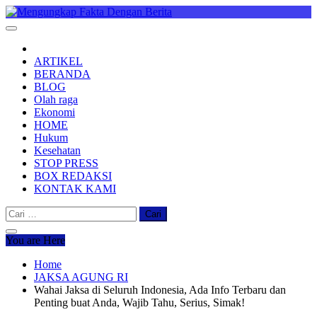
Skip
to
Mengungkap Fakta Dengan Berita
"No Justice No Viral"
content
ARTIKEL
BERANDA
BLOG
Olah raga
Ekonomi
HOME
Hukum
Kesehatan
STOP PRESS
BOX REDAKSI
KONTAK KAMI
Cari
untuk:
You are Here
Home
JAKSA AGUNG RI
Wahai Jaksa di Seluruh Indonesia, Ada Info Terbaru dan
Penting buat Anda, Wajib Tahu, Serius, Simak!