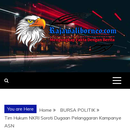
Skip
to
content
MENGUNGKA
"NO JUSTICE NO VIRAL"
FAKTA
You are Here
Home
BURSA POLITIK
DENGAN
Tim Hukum NKRI Soroti Dugaan Pelanggaran Kampanye
ASN