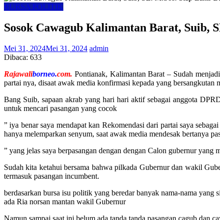
BURSA POLITIK
Sosok Cawagub Kalimantan Barat, Suib, SE
Mei 31, 2024
Mei 31, 2024
admin
Dibaca:
633
Rajawali
borneo.
com.
Pontianak, Kalimantan Barat – Sudah menjadi 
partai nya, disaat awak media konfirmasi kepada yang bersangkutan
Bang Suib, sapaan akrab yang hari hari aktif sebagai anggota DP
untuk mencari pasangan yang cocok
” iya benar saya mendapat kan Rekomendasi dari partai saya sebagai 
hanya melemparkan senyum, saat awak media mendesak bertanya pas
” yang jelas saya berpasangan dengan dengan Calon gubernur yang m
Sudah kita ketahui bersama bahwa pilkada Gubernur dan wakil Gube
termasuk pasangan incumbent.
berdasarkan bursa isu politik yang beredar banyak nama-nama yan
ada Ria norsan mantan wakil Gubernur
Namun sampai saat ini belum ada tanda tanda pasangan cagub dan ca