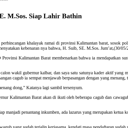
. M.Sos. Siap Lahir Bathin
perbincangan khalayak ramai di provinsi Kalimantan barat, sosok po
 menyatakan kebenaran nya bahwa, H. Suib, SE. M.Sos. Jum’at,(30/05/
RD Provinsi Kalimantan Barat membenarkan bahwa ia mendapatkan sura
calon wakil gubernur kalbar, dan saya satu satunya kader aktif yang 
angan cagub ia sempat menjawab berpasangan dengan yang menang, t
enang dong,” Katanya lagi sambil tersenyum.
rnur Kalimantan Barat akan di ikuti oleh beberapa cagub dan cawagu
g siap manjadi penantang inkumben, ada lazarus yang merupakan ketu
wagub yang sudah terjalin kerjasama, kendati masa pendaftaran sudah