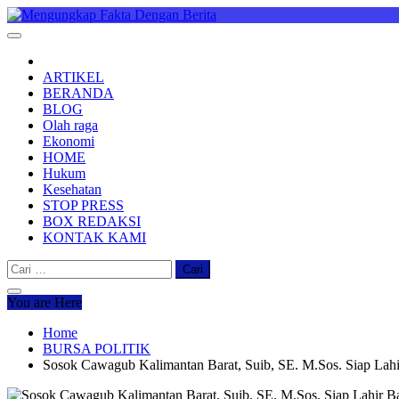
Skip
to
Mengungkap Fakta Dengan Berita
"No Justice No Viral"
content
ARTIKEL
BERANDA
BLOG
Olah raga
Ekonomi
HOME
Hukum
Kesehatan
STOP PRESS
BOX REDAKSI
KONTAK KAMI
Cari
untuk:
You are Here
Home
BURSA POLITIK
Sosok Cawagub Kalimantan Barat, Suib, SE. M.Sos. Siap Lahi