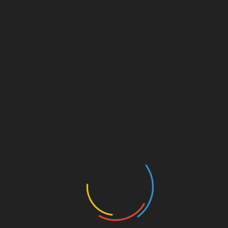
Sidak itu juga sempat diwarnai ketegangan antara pihak
pengelola kandang dan awak media. Perdebatan terjadi
ketika sejumlah jurnalis berupaya melihat kondisi di area
dalam peternakan untuk kepentingan peliputan.
BACA JUGA:
Wabah Lalat di Mega Timur Disorot, DLH
Diminta Bertindak
Namun, pihak pengelola disebut tidak memberikan akses
kepada media untuk melihat secara langsung situasi di
dalam area kandang. Akibatnya, suasana sempat
memanas sebelum akhirnya kondisi kembali kondusif.
Sejumlah awak media menilai keterbukaan informasi
penting dilakukan karena persoalan tersebut telah menjadi
perhatian publik dan dikeluhkan warga sekitar.