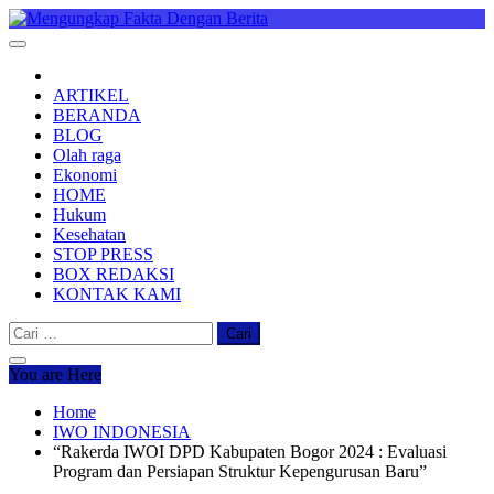
Skip
to
Mengungkap Fakta Dengan Berita
"No Justice No Viral"
content
ARTIKEL
BERANDA
BLOG
Olah raga
Ekonomi
HOME
Hukum
Kesehatan
STOP PRESS
BOX REDAKSI
KONTAK KAMI
Cari
untuk:
You are Here
Home
IWO INDONESIA
“Rakerda IWOI DPD Kabupaten Bogor 2024 : Evaluasi
Program dan Persiapan Struktur Kepengurusan Baru”