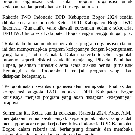
program organisasi serta usulan program organisasi untuk
kedepannya dan perubahan struktur kepengurusan.
Rakerda IWO Indonesia DPD Kabupaten Bogor 2024 sendiri
dibuka secara resmi oleh Ketua DPD Kabupaten Bogor IWO
Indonesia (Zamalail), yang diawali peresmian gedung sekretariat
DPD IWO Indonesia Kabupaten Bogor dengan pengguntingan pita.
“Rakerda bertujuan untuk mengevaluasi program organisasi di tahun
ini dan mempersiapkan program kedepannya dengan kepengurusan
yang baru ,” tutur Zamalail. Dalam rakerda tersebut sejumlah
program seperti diskusi edukatif menjelang Pilkada Pemilihan
Bupati, pelatihan jurnalistik serta acara diskusi perihal jurnalistik
Berintegritas dan Proporsional menjadi program yang akan
disiapkan kedepannya.
“Pengoptimalan kwalitas organisasi dan peningkatan kualitas dan
kompetensi anggota IWO Indonesia DPD Kabupaten Bogor
khususnya menjadi program yang akan disiapkan kedepannya,”
ucapnya.
Sementara itu, Ketua panitia pelaksana Rakerda 2024, Agus, A.M.,
mengatakan terima kasih banyak kepada pihak pihak yang sudah
mensupport acara rapat kerja daerah Iwo Indonesia DPD Kabupaten
Bogor, dalam rakerda ini, berlangsung dinamis dan membuka
komunikasi dua arah antara pengurus dan anggota.