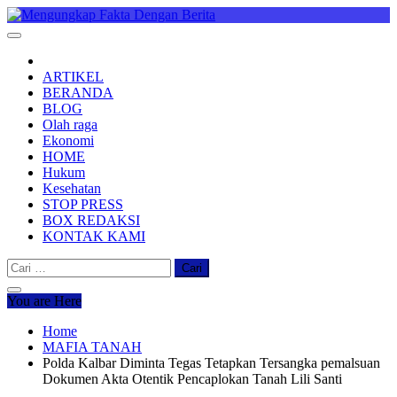
Skip
to
Mengungkap Fakta Dengan Berita
"No Justice No Viral"
content
ARTIKEL
BERANDA
BLOG
Olah raga
Ekonomi
HOME
Hukum
Kesehatan
STOP PRESS
BOX REDAKSI
KONTAK KAMI
Cari
untuk:
You are Here
Home
MAFIA TANAH
Polda Kalbar Diminta Tegas Tetapkan Tersangka pemalsuan
Dokumen Akta Otentik Pencaplokan Tanah Lili Santi