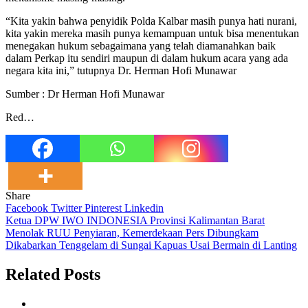
“Kita yakin bahwa penyidik Polda Kalbar masih punya hati nurani,
kita yakin mereka masih punya kemampuan untuk bisa menentukan
menegakan hukum sebagaimana yang telah diamanahkan baik
dalam Perkap itu sendiri maupun di dalam hukum acara yang ada
negara kita ini,” tutupnya Dr. Herman Hofi Munawar
Sumber : Dr Herman Hofi Munawar
Red…
Share
Facebook
Twitter
Pinterest
Linkedin
Navigasi
Ketua DPW IWO INDONESIA Provinsi Kalimantan Barat
Menolak RUU Penyiaran, Kemerdekaan Pers Dibungkam
pos
Dikabarkan Tenggelam di Sungai Kapuas Usai Bermain di Lanting
Related Posts