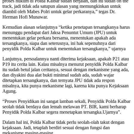
proses hukum di Polda Kalbar sudah berjalan, dan itu sudah on the
track, jadi tidak ada satupun alasan yang memungkinkan untuk
diambil oleh Mabes Polri untuk gelar perkaranya,” tegas Dr.
Herman Hofi Munawar.
Kemudian alasan selanjutnya “ketika penetapan tersangkanya harus
menunggu pendapat dari Jaksa Penuntut Umum (JPU) untuk
menentukan gelar perkara bersama, menentukan apakah ada
tersangkanya, siapa dan seterusnya, ini hak sepenuhnya dari
penyidik Polda Kalbar untuk menentukan tersangkanya,” ujarnya
Lanjutnya, persoalannya nanti diterima kejaksaan, apakah P21 atau
P19 itu cerita lain. Kalau misalnya menurut penyidik Polda Kalbar
itu sudah betul jalan ceritanya, sesuai dengan mekanisme yang ada,
dan diyakini dua alat bukti minimal sudah ada, sudah wajar
ditetapkan tersangkanya, dan ternyata JPU tidak ada respon
misalnya, kita punya mekanisme lagi, karena kita punya Kejaksaan
Agung.
“Proses Penyidikan ini sangat lamban sekali, Penyidik Polda Kalbar
seolah tidak berdaya dan lemah melawan PT. BIR, kami berharap
Penyidik Polda Kalbar segera menetapkan tersangka.Ujarnya”.
Dalam hal ini, Polda Kalbar tidak perlu seolah-olah takut dengan
kejaksaan. Jadi, tetaplah berdiri sesuai dengan fungsi dan
mekanisme masing-masing.