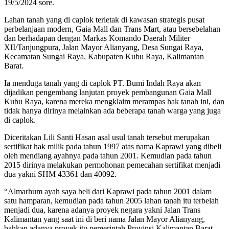
19/5/2024 sore.
Lahan tanah yang di caplok terletak di kawasan strategis pusat
perbelanjaan modern, Gaia Mall dan Trans Mart, atau bersebelahan
dan berhadapan dengan Markas Komando Daerah Militer
XII/Tanjungpura, Jalan Mayor Alianyang, Desa Sungai Raya,
Kecamatan Sungai Raya. Kabupaten Kubu Raya, Kalimantan
Barat.
Ia menduga tanah yang di caplok PT. Bumi Indah Raya akan
dijadikan pengembang lanjutan proyek pembangunan Gaia Mall
Kubu Raya, karena mereka mengklaim merampas hak tanah ini, dan
tidak hanya dirinya melainkan ada beberapa tanah warga yang juga
di caplok.
Diceritakan Lili Santi Hasan asal usul tanah tersebut merupakan
sertifikat hak milik pada tahun 1997 atas nama Kaprawi yang dibeli
oleh mendiang ayahnya pada tahun 2001. Kemudian pada tahun
2015 dirinya melakukan permohonan pemecahan sertifikat menjadi
dua yakni SHM 43361 dan 40092.
“Almarhum ayah saya beli dari Kaprawi pada tahun 2001 dalam
satu hamparan, kemudian pada tahun 2005 lahan tanah itu terbelah
menjadi dua, karena adanya proyek negara yakni Jalan Trans
Kalimantan yang saat ini di beri nama Jalan Mayor Alianyang,
bahkan adanya proyek itu pemerintah Provinsi Kalimantan Barat