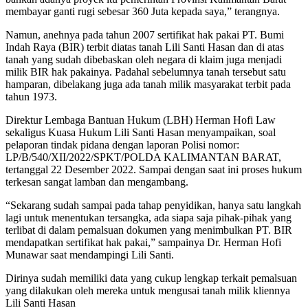
membayar ganti rugi sebesar 360 Juta kepada saya,” terangnya.
Namun, anehnya pada tahun 2007 sertifikat hak pakai PT. Bumi
Indah Raya (BIR) terbit diatas tanah Lili Santi Hasan dan di atas
tanah yang sudah dibebaskan oleh negara di klaim juga menjadi
milik BIR hak pakainya. Padahal sebelumnya tanah tersebut satu
hamparan, dibelakang juga ada tanah milik masyarakat terbit pada
tahun 1973.
Direktur Lembaga Bantuan Hukum (LBH) Herman Hofi Law
sekaligus Kuasa Hukum Lili Santi Hasan menyampaikan, soal
pelaporan tindak pidana dengan laporan Polisi nomor:
LP/B/540/XII/2022/SPKT/POLDA KALIMANTAN BARAT,
tertanggal 22 Desember 2022. Sampai dengan saat ini proses hukum
terkesan sangat lamban dan mengambang.
“Sekarang sudah sampai pada tahap penyidikan, hanya satu langkah
lagi untuk menentukan tersangka, ada siapa saja pihak-pihak yang
terlibat di dalam pemalsuan dokumen yang menimbulkan PT. BIR
mendapatkan sertifikat hak pakai,” sampainya Dr. Herman Hofi
Munawar saat mendampingi Lili Santi.
Dirinya sudah memiliki data yang cukup lengkap terkait pemalsuan
yang dilakukan oleh mereka untuk mengusai tanah milik kliennya
Lili Santi Hasan