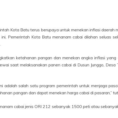
tah Kota Batu terus berupaya untuk menekan inflasi daerah m
 ini, Pemerintah Kota Batu menanam cabai dilahan seluas sek
.
katkan ketahanan pangan dan menekan angka inflasi yang di
ewai saat melaksanakan panen cabai di Dusun Junggo, Desa T
ni adalah salah satu program pemerintah untuk menjaga pasok
anan pangan dan dapat menekan harga cabai di pasaran,” tut
enanam cabai jenis ORI 212 sebanyak 1500 peti atau sebanyak