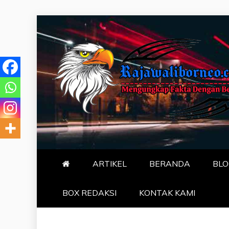
Skip
to
content
MENGUNGKA
"NO JUSTICE NO VIRAL"
ARTIKEL
BERANDA
BLO
BOX REDAKSI
KONTAK KAMI