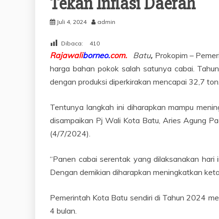
Tekan Inflasi Daerah
Juli 4, 2024
admin
Dibaca:
410
Rajawali
borneo.
com.
Batu
,
Prokopim – Pemerin
harga bahan pokok salah satunya cabai. Tahun
dengan produksi diperkirakan mencapai 32,7 ton
Tentunya langkah ini diharapkan mampu mening
disampaikan Pj Wali Kota Batu, Aries Agung Pa
(4/7/2024).
“Panen cabai serentak yang dilaksanakan hari i
Dengan demikian diharapkan meningkatkan ketah
Pemerintah Kota Batu sendiri di Tahun 2024 m
4 bulan.