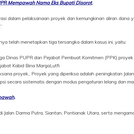
UPR Mempawah Nama Eks Bupati Disorot
.
asi dalam pelaksanaan proyek dan kemungkinan aliran dana y
.”
ya telah menetapkan tiga tersangka dalam kasus ini, yaitu:
rga Dinas PUPR dan Pejabat Pembuat Komitmen (PPK) proyek
enjabat Kabid Bina MargaLutfi
ksana proyek., Proyek yang diperiksa adalah peningkatan Jal
psi secara sistematis dengan modus pengaturan lelang dan mark
mpawah
.
 di Jalan Darma Putra, Siantan, Pontianak Utara, serta meng