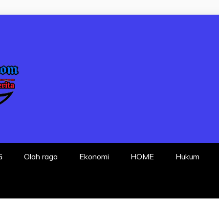
P FAKTA DENGA
G
Olah raga
Ekonomi
HOME
Hukum