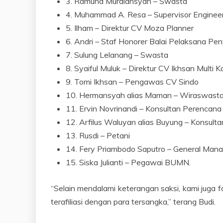
3. Ramuna Murdiansyah – Swasta
4. Muhammad A. Resa – Supervisor Engineer
5. Ilham – Direktur CV Moza Planner
6. Andri – Staf Honorer Balai Pelaksana P
7. Sulung Lelanang – Swasta
8. Syaiful Muluk – Direktur CV Ikhsan Multi K
9. Tomi Ikhsan – Pengawas CV Sindo
10. Hermansyah alias Maman – Wiraswast
11. Ervin Novrinandi – Konsultan Perencana
12. Arfilus Waluyan alias Buyung – Konsul
13. Rusdi – Petani
14. Fery Priambodo Saputro – General Mana
15. Siska Julianti – Pegawai BUMN.
“Selain mendalami keterangan saksi, kami juga 
terafiliasi dengan para tersangka,” terang Budi.