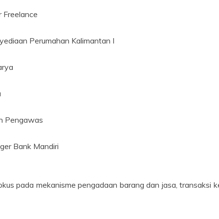
 Freelance
enyediaan Perumahan Kalimantan I
arya
a
tan Pengawas
ger Bank Mandiri
fokus pada mekanisme pengadaan barang dan jasa, transaksi k