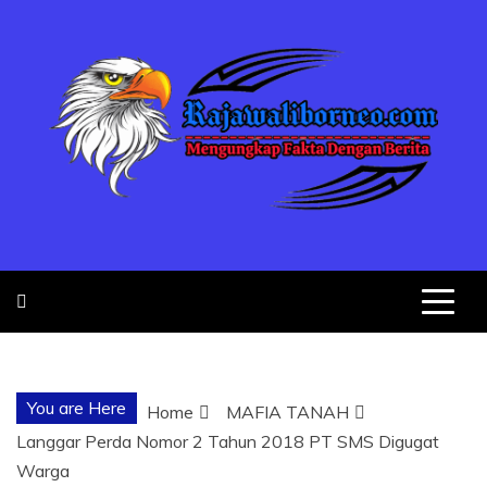
Skip
to
content
MENGUNGKA
"NO JUSTICE NO VIRAL"
FAKTA
You are Here
Home
MAFIA TANAH
DENGAN
Langgar Perda Nomor 2 Tahun 2018 PT SMS Digugat
Warga