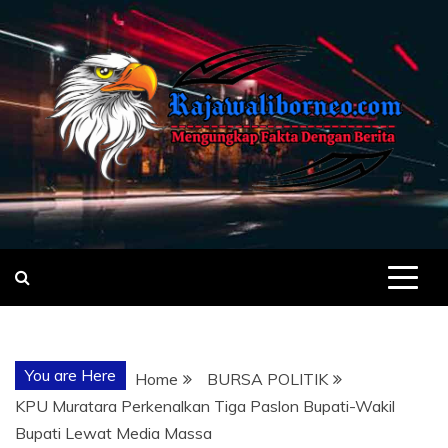
Skip
to
content
MENGUNGKA
"NO JUSTICE NO VIRAL"
FAKTA
You are Here
Home
BURSA POLITIK
DENGAN
KPU Muratara Perkenalkan Tiga Paslon Bupati-Wakil
Bupati Lewat Media Massa