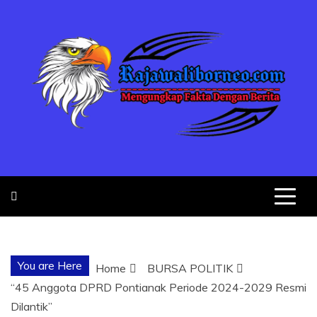
Skip
to
content
MENGUNGKA
"NO JUSTICE NO VIRAL"
FAKTA
You are Here
Home
BURSA POLITIK
DENGAN
“45 Anggota DPRD Pontianak Periode 2024-2029 Resmi
Dilantik”