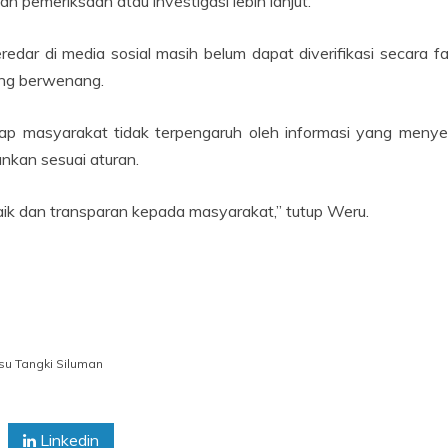
n pemeriksaan atau investigasi lebih lanjut.
dar di media sosial masih belum dapat diverifikasi secara fa
ang berwenang.
rap masyarakat tidak terpengaruh oleh informasi yang men
nkan sesuai aturan.
k dan transparan kepada masyarakat,” tutup Weru.
su Tangki Siluman
Linkedin