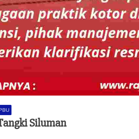
PBU
Tangki Siluman