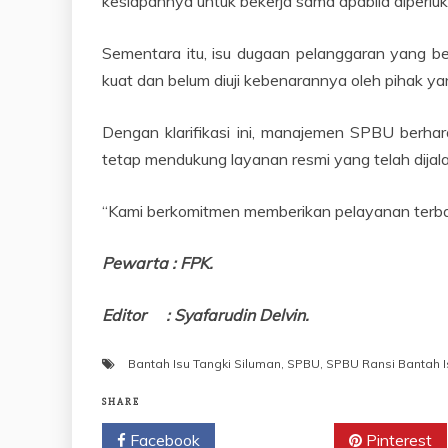
kesiapannya untuk bekerja sama apabila diperluka
Sementara itu, isu dugaan pelanggaran yang bere
kuat dan belum diuji kebenarannya oleh pihak y
Dengan klarifikasi ini, manajemen SPBU berha
tetap mendukung layanan resmi yang telah dijala
“Kami berkomitmen memberikan pelayanan terbai
Pewarta : FPK.
Editor : Syafarudin Delvin.
Bantah Isu Tangki Siluman
,
SPBU
,
SPBU Ransi Bantah I
SHARE
Facebook
Twitter
Pinterest