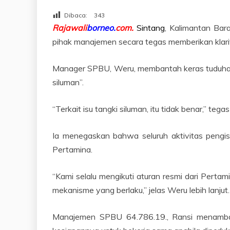
Dibaca:
343
Rajawali
borneo.
com.
Sintang
, Kalimantan Bar
pihak manajemen secara tegas memberikan klarif
Manager SPBU, Weru, membantah keras tuduhan 
siluman”.
“Terkait isu tangki siluman, itu tidak benar,” 
Ia menegaskan bahwa seluruh aktivitas pengi
Pertamina.
“Kami selalu mengikuti aturan resmi dari Pert
mekanisme yang berlaku,” jelas Weru lebih lanjut.
Manajemen SPBU 64.786.19., Ransi menamba