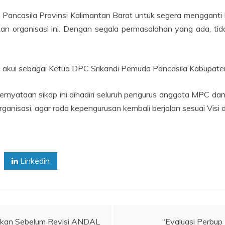
casila Provinsi Kalimantan Barat untuk segera mengganti 
 organisasi ini. Dengan segala permasalahan yang ada, tida
kami akui sebagai Ketua DPC Srikandi Pemuda Pancasila Kabupa
nyataan sikap ini dihadiri seluruh pengurus anggota MPC dan
anisasi, agar roda kepengurusan kembali berjalan sesuai Visi
Linkedin
aikan Sebelum Revisi ANDAL
“Evaluasi Perbup