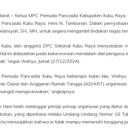
Barat – Ketua MPC Pemuda Pancasila Kabupaten Kubu Raya, 
a Pancasila Kubu Raya, Heni N. Tambunan. Dalam pernyat
riansyah, SH., MH., untuk segera mengambil tindakan tegas terk
 Kubu, dan anggota DPC Srikandi Kubu Raya menyatakan mo
Hal ini didasarkan pada kekecewaan mendalam dari pengurus i
aik,” tegas Wahyu, Jumat (27/12/2024).
 Pemuda Pancasila Kubu Raya beberapa bulan lalu, Wahyu me
 Dasar dan Anggaran Rumah Tangga (AD/ART) organisasi. Nam
ni sangat mengecewakan,” ungkapnya.
Heni telah melanggar prinsip-prinsip organisasi yang diatu
atan, yang diperbarui melalui Undang-Undang Nomor 16 Ta
akta menunjukkan bahwa ia tidak mampu memenuhi tanggung jaw