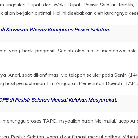
nggulan Bupati dan Wakil Bupati Pesisir Selatan terpilih, H. 
k akan berjalan optimal. Hal ini disebabkan oleh kurangnya kes
i Kawasan Wisata Kabupaten Pesisir Selatan
.
ma yang tidak progresif. Seolah-olah masih membawa pola 
rya, Andri, saat dikonfirmasi via telepon seluler pada Senin 
tung hasil pembahasan Tim Anggaran Pemerintah Daerah (TAPD
PE di Pesisir Selatan Menuai Keluhan Masyarakat
.
mi menunggu proses TAPD, insyaallah bulan Mei mulai,” ucap And
ten Pesisir Selatan, yang dikonfirmasi melalui aplikasi Wha