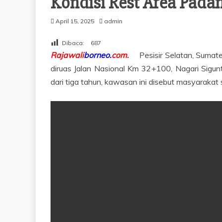
Kondisi Rest Area Pada
April 15, 2025
admin
Dibaca:
687
Rajawali
borneo.
com.
Pesisir Selatan, Sumat
diruas Jalan Nasional Km 32+100, Nagari Sigunt
dari tiga tahun, kawasan ini disebut masyaraka