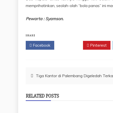
memprihatinkan, seolah-olah “bola panas” ini mas
Pewarta : Syamson.
SHARE
Facebook
Twitter
Pinterest
Navigasi
Tiga Kantor di Palembang Digeledah Terkai
pos
RELATED POSTS