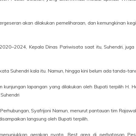
rgeseran akan dilakukan pemeliharaan, dan kemungkinan kegi
020–2024, Kepala Dinas Pariwisata saat itu, Suhendri, jug
ta Suhendri kala itu. Namun, hingga kini belum ada tanda-tanda r
 kunjungan lapangan yang dilakukan oleh Bupati terpilih H. Hen
, Suhendri
 Perhubungan, Syafrijoni Namun, menurut pantauan tim Rajawal
ampaikan langsung oleh Bupati terpilih.
 menunjukkan gerakan nyata. Rest area di perbatasan Pes