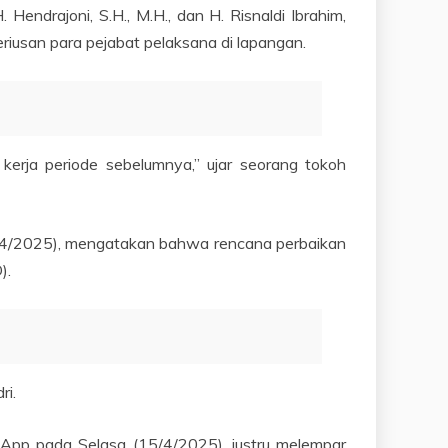
Hendrajoni, S.H., M.H., dan H. Risnaldi Ibrahim,
eriusan para pejabat pelaksana di lapangan.
kerja periode sebelumnya,” ujar seorang tokoh
(14/4/2025), mengatakan bahwa rencana perbaikan
).
ri.
tsApp pada Selasa (15/4/2025), justru melempar