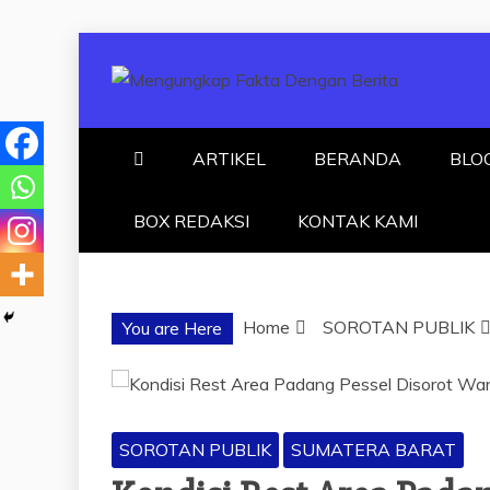
Skip
to
content
MENGUNGKA
"NO JUSTICE NO VIRAL"
ARTIKEL
BERANDA
BLO
BOX REDAKSI
KONTAK KAMI
Home
SOROTAN PUBLIK
You are Here
SOROTAN PUBLIK
SUMATERA BARAT