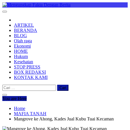
Skip
to
Mengungkap Fakta Dengan Berita
"No Justice No Viral"
content
ARTIKEL
BERANDA
BLOG
Olah raga
Ekonomi
HOME
Hukum
Kesehatan
STOP PRESS
BOX REDAKSI
KONTAK KAMI
Cari
untuk:
You are Here
Home
MAFIA TANAH
Mangrove ke Ahong, Kades Jual Kubu Tuai Kecaman