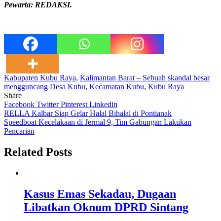
Pewarta: REDAKSI.
Kabupaten Kubu Raya
,
Kalimantan Barat – Sebuah skandal besar
mengguncang Desa Kubu
,
Kecamatan Kubu
,
Kubu Raya
Share
Facebook
Twitter
Pinterest
Linkedin
Navigasi
RELLA Kalbar Siap Gelar Halal Bihalal di Pontianak
Speedboat Kecelakaan di Jermal 9, Tim Gabungan Lakukan
pos
Pencarian
Related Posts
Kasus Emas Sekadau, Dugaan
Libatkan Oknum DPRD Sintang