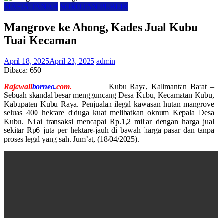
MAFIA TANAH
SOROTAN PUBLIK
Mangrove ke Ahong, Kades Jual Kubu
Tuai Kecaman
April 18, 2025
April 23, 2025
admin
Dibaca:
650
Rajawali
borneo.
com.
Kubu Raya, Kalimantan Barat –
Sebuah skandal besar mengguncang Desa Kubu, Kecamatan Kubu,
Kabupaten Kubu Raya. Penjualan ilegal kawasan hutan mangrove
seluas 400 hektare diduga kuat melibatkan oknum Kepala Desa
Kubu. Nilai transaksi mencapai Rp.1,2 miliar dengan harga jual
sekitar Rp6 juta per hektare-jauh di bawah harga pasar dan tanpa
proses legal yang sah. Jum’at, (18/04/2025).