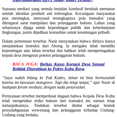
Suasana mediasi yang semula berjalan kondusif berubah memanas
setelah identitas pembeli asli terbongkar. Kecurigaan masyarakat
pun meningkat, menyusul terungkapnya pola transaksi yang
ditengarai sarat manipulasi dan pelanggaran hukum. Lahan yang
seharusnya dijaga untuk kepentingan publik dan keberlanjutan
lingkungan, justru dijadikan komoditas untuk keuntungan pribadi.
Dalam pertemuan tersebut, Nasir menyatakan bahwa dirinya hanya
menjalankan instruksi dari Ahong. Ia mengaku tidak memiliki
kepentingan atas lahan tersebut dan bahkan telah memperingatkan
kepala desa mengenai potensi pelanggaran hukum.
BACA JUGA:
Berkas Kasus Korupsi Desa Sungai
Belidak Diserahkan ke Polres Kubu Raya
.
“Saya sudah bilang ke Pak Kades, lahan ini bisa bermasalah
karena ini kawasan mangrove. Tapi dia tetap lanjut,” ujar Nasir di
hadapan forum mediasi, dengan nada penyesalan.
Pernyataan tersebut memperkuat dugaan bahwa Kepala Desa Kubu
telah mengetahui risiko hukum dari transaksi ini, namun tetap
melanjutkannya. Tindakan tersebut dinilai sebagai bentuk
penyalahgunaan wewenang dan pelanggaran terhadap Undang-
Undang yang berlaku.