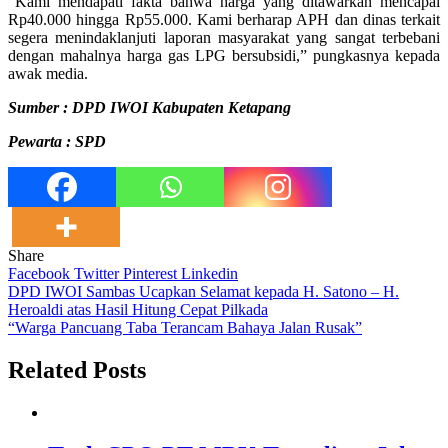
“Kami mendapati fakta bahwa harga yang ditawarkan mencapai
Rp40.000 hingga Rp55.000. Kami berharap APH dan dinas terkait
segera menindaklanjuti laporan masyarakat yang sangat terbebani
dengan mahalnya harga gas LPG bersubsidi,” pungkasnya kepada
awak media.
S
umber : DPD IWOI Kabupaten Ketapang
Pewarta : SPD
Share
Facebook
Twitter
Pinterest
Linkedin
Navigasi
DPD IWOI Sambas Ucapkan Selamat kepada H. Satono – H.
Heroaldi atas Hasil Hitung Cepat Pilkada
pos
“Warga Pancuang Taba Terancam Bahaya Jalan Rusak”
Related Posts