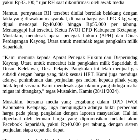
yakni Rp33.100,” ujar RH saat dikonfirmasi oleh awak media.
Namun, pernyataan RH tersebut dinilai bertolak belakang dengan
fakta yang dirasakan masyarakat, di mana harga gas LPG 3 kg yang
dijual mencapai Rp40.000 hingga Rp55.000 per tabung.
Menanggapi hal tersebut, Ketua IWOI DPD Kabupaten Ketapang,
Mustakim, mendesak aparat penegak hukum (APH) dan Dinas
Perdagangan Kayong Utara untuk menindak tegas pangkalan milik
Saparidah.
“Kami meminta kepada Aparat Penegak Hukum dan Disperindag
Kayong Utara untuk mencabut izin pangkalan milik Saparidah di
Dusun Kelelawar, Desa Pelapis. Pangkalan ini telah menjual gas
subsidi dengan harga yang tidak sesuai HET. Kami juga menduga
adanya penimbunan dan penjualan gas melon kepada pihak yang
tidak tepat sasaran. Kami mendesak agar oknum yang diduga mafia
migas ini ditangkap,” tegas Mustakim, Kamis (28/11/2024).
Mustakim, bersama media yang tergabung dalam DPD IWOI
Kabupaten Ketapang, juga mengungkap adanya bukti perbedaan
harga pada plang pangkalan dengan laporan masyarakat. Hal ini
diperkuat oleh temuan harga yang dipromosikan melalui akun
Facebook Saparidah, yakni Rp40.000 per tabung, dengan sistem
penjualan siapa cepat dia dapat.