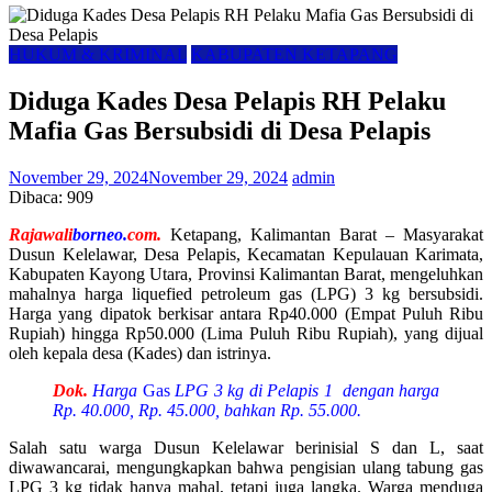
HUKUM & KRIMINAL
KABUPATEN KETAPANG
Diduga Kades Desa Pelapis RH Pelaku
Mafia Gas Bersubsidi di Desa Pelapis
November 29, 2024
November 29, 2024
admin
Dibaca:
909
Rajawali
borneo.
com.
Ketapang, Kalimantan Barat –
Masyarakat
Dusun Kelelawar, Desa Pelapis, Kecamatan Kepulauan Karimata,
Kabupaten Kayong Utara, Provinsi Kalimantan Barat, mengeluhkan
mahalnya harga liquefied petroleum gas (LPG) 3 kg bersubsidi.
Harga yang dipatok berkisar antara Rp40.000 (Empat Puluh Ribu
Rupiah) hingga Rp50.000 (Lima Puluh Ribu Rupiah), yang dijual
oleh kepala desa (Kades) dan istrinya.
Dok.
Harga
Gas
LPG 3 kg di Pelapis 1 dengan harga
Rp. 40.000, Rp. 45.000, bahkan Rp. 55.000.
Salah satu warga Dusun Kelelawar berinisial S dan L, saat
diwawancarai, mengungkapkan bahwa pengisian ulang tabung gas
LPG 3 kg tidak hanya mahal, tetapi juga langka. Warga menduga