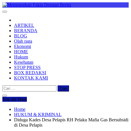
Skip
to
Mengungkap Fakta Dengan Berita
"No Justice No Viral"
content
ARTIKEL
BERANDA
BLOG
Olah raga
Ekonomi
HOME
Hukum
Kesehatan
STOP PRESS
BOX REDAKSI
KONTAK KAMI
Cari
untuk:
You are Here
Home
HUKUM & KRIMINAL
Diduga Kades Desa Pelapis RH Pelaku Mafia Gas Bersubsidi
di Desa Pelapis