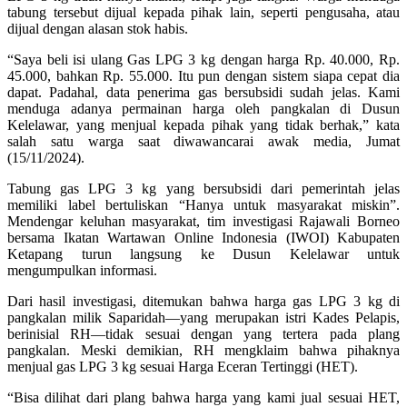
tabung tersebut dijual kepada pihak lain, seperti pengusaha, atau
dijual dengan alasan stok habis.
“Saya beli isi ulang Gas LPG 3 kg dengan harga Rp. 40.000, Rp.
45.000, bahkan Rp. 55.000. Itu pun dengan sistem siapa cepat dia
dapat. Padahal, data penerima gas bersubsidi sudah jelas. Kami
menduga adanya permainan harga oleh pangkalan di Dusun
Kelelawar, yang menjual kepada pihak yang tidak berhak,” kata
salah satu warga saat diwawancarai awak media, Jumat
(15/11/2024).
Tabung gas LPG 3 kg yang bersubsidi dari pemerintah jelas
memiliki label bertuliskan “Hanya untuk masyarakat miskin”.
Mendengar keluhan masyarakat, tim investigasi Rajawali Borneo
bersama Ikatan Wartawan Online Indonesia (IWOI) Kabupaten
Ketapang turun langsung ke Dusun Kelelawar untuk
mengumpulkan informasi.
Dari hasil investigasi, ditemukan bahwa harga gas LPG 3 kg di
pangkalan milik Saparidah—yang merupakan istri Kades Pelapis,
berinisial RH—tidak sesuai dengan yang tertera pada plang
pangkalan. Meski demikian, RH mengklaim bahwa pihaknya
menjual gas LPG 3 kg sesuai Harga Eceran Tertinggi (HET).
“Bisa dilihat dari plang bahwa harga yang kami jual sesuai HET,