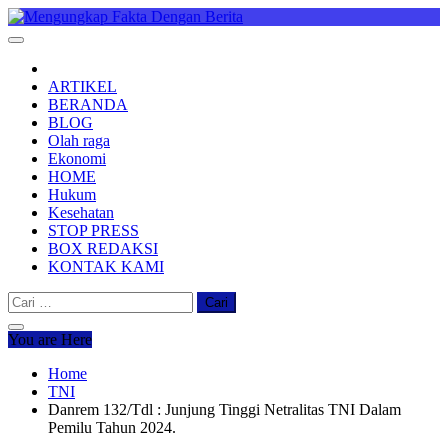
Skip
to
Mengungkap Fakta Dengan Berita
"No Justice No Viral"
content
ARTIKEL
BERANDA
BLOG
Olah raga
Ekonomi
HOME
Hukum
Kesehatan
STOP PRESS
BOX REDAKSI
KONTAK KAMI
Cari
untuk:
You are Here
Home
TNI
Danrem 132/Tdl : Junjung Tinggi Netralitas TNI Dalam
Pemilu Tahun 2024.