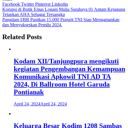
Facebook
Twitter
Pinterest
Linkedin
Navigasi
Korupsi di Butik Emas Logam Mulia Surabaya 01 Antam Kejagung
Tetapkan AHA Sebagai Tersangka
pos
Pangdam I/BB Pastikan 15.000 Prajurit TNI Siap Mengamankan
dan Menyukseskan Pemilu 2024.
Related Posts
Kodam XII/Tanjungpura mengikuti
kegiatan Pengembangan Kemampuan
Komunikasi Apkowil TNI AD TA
2024, Di Ballroom Hotel Garuda
Pontianak
April 24, 2024
April 24, 2024
Keluarga Besar Kodim 1208 Sambas