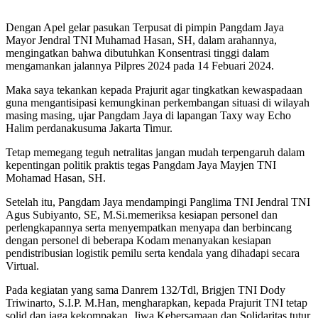
Dengan Apel gelar pasukan Terpusat di pimpin Pangdam Jaya
Mayor Jendral TNI Muhamad Hasan, SH, dalam arahannya,
mengingatkan bahwa dibutuhkan Konsentrasi tinggi dalam
mengamankan jalannya Pilpres 2024 pada 14 Febuari 2024.
Maka saya tekankan kepada Prajurit agar tingkatkan kewaspadaan
guna mengantisipasi kemungkinan perkembangan situasi di wilayah
masing masing, ujar Pangdam Jaya di lapangan Taxy way Echo
Halim perdanakusuma Jakarta Timur.
Tetap memegang teguh netralitas jangan mudah terpengaruh dalam
kepentingan politik praktis tegas Pangdam Jaya Mayjen TNI
Mohamad Hasan, SH.
Setelah itu, Pangdam Jaya mendampingi Panglima TNI Jendral TNI
Agus Subiyanto, SE, M.Si.memeriksa kesiapan personel dan
perlengkapannya serta menyempatkan menyapa dan berbincang
dengan personel di beberapa Kodam menanyakan kesiapan
pendistribusian logistik pemilu serta kendala yang dihadapi secara
Virtual.
Pada kegiatan yang sama Danrem 132/Tdl, Brigjen TNI Dody
Triwinarto, S.I.P. M.Han, mengharapkan, kepada Prajurit TNI tetap
solid dan jaga kekompakan, Jiwa Kebersamaan dan Solidaritas tutur