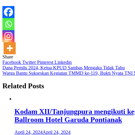
Share
Facebook
Twitter
Pinterest
Linkedin
Navigasi
Dana Pemilu 2024, Ketua KPUD Sambas Mengaku Tidak Tahu
Warga Bantu Sukseskan Kegiatan TMMD ke-119, Bukti Nyata TNI
pos
Related Posts
Kodam XII/Tanjungpura mengikuti k
Ballroom Hotel Garuda Pontianak
April 24, 2024
April 24, 2024