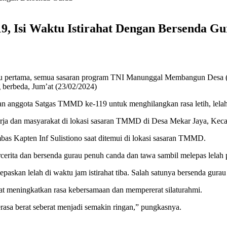
, Isi Waktu Istirahat Dengan Bersenda G
gu pertama, semua sasaran program TNI Manunggal Membangun Desa
g berbeda, Jum’at (23/02/2024)
kan anggota Satgas TMMD ke-119 untuk menghilangkan rasa letih, lelah
 kerja dan masyarakat di lokasi sasaran TMMD di Desa Mekar Jaya, Kec
mbas Kapten Inf Sulistiono saat ditemui di lokasi sasaran TMMD.
ta dan bersenda gurau penuh canda dan tawa sambil melepas lelah pad
paskan lelah di waktu jam istirahat tiba. Salah satunya bersenda gu
t meningkatkan rasa kebersamaan dan mempererat silaturahmi.
erasa berat seberat menjadi semakin ringan,” pungkasnya.