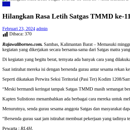
TNI
Hilangkan Rasa Letih Satgas TMMD ke-119
Februari 23, 2024
admin
Dibaca:
370
Rajawaliborneo.com.
Sambas, Kalimantan Barat – Memasuki ming
kegiatan yang dikerjakan secara bersama-sama dari Satgas matra yan
Di kegiatan yang begitu berat, ternyata ada banyak cara yang dilaku
Saat istirahat mereka isi dengan bersenda gurau antar sesama rekan
Seperti dikatakan Perwira Seksi Teritorial (Pasi Ter) Kodim 1208/Sa
“Meski bermandi keringat tampak Satgas TMMD masih semangat berceri
Kapten Sulistiono menambahkan ada berbagai cara mereka untuk mele
Menurutnya, senda gurau sesama anggota Satgas dan masyarakat dapa
“Bersenda gurau saat jam istirahat membuat pekerjaan yang tadinya t
Pewarta :
RL4H.