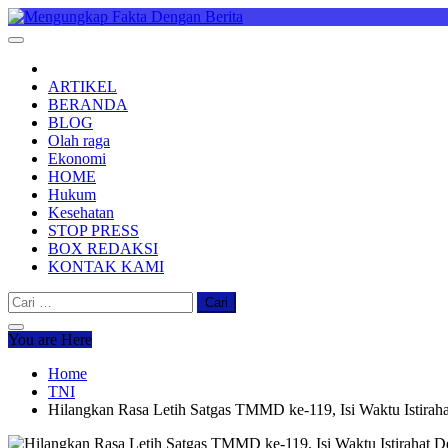
Skip
to
Mengungkap Fakta Dengan Berita
"No Justice No Viral"
content
ARTIKEL
BERANDA
BLOG
Olah raga
Ekonomi
HOME
Hukum
Kesehatan
STOP PRESS
BOX REDAKSI
KONTAK KAMI
Cari
untuk:
You are Here
Home
TNI
Hilangkan Rasa Letih Satgas TMMD ke-119, Isi Waktu Istira