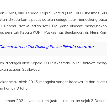
an – Miris, dua Tenaga Kerja Sukarela (TKS) di Puskesmas S
atan, dikabarkan dipecat setelah diduga tidak mendukung pasa
. Rahma Pratiwi, salah satu TKS yang dipecat, mengungkapk
as perintah Kepala KUPT Puskesmas Surulangun, dr. Heni. Kam
ipecat karena Tak Dukung Paslon Pilkada Muratara.
i dipanggil oleh Kepala TU Puskesmas. Ibu Susilawati menga
rukan ucapan Susilawati.
eker sejak akhir 2015, mengaku sangat kecewa. Ia dan suamin
a hampir 8 tahun.
sember 2024. Namun, kami justru dirumahkan sejak 2 Desember 