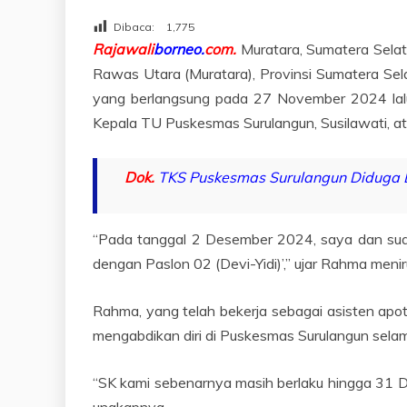
Dibaca:
1,775
Rajawali
borneo.
com.
Muratara, Sumatera Selat
Rawas Utara (Muratara), Provinsi Sumatera Sel
yang berlangsung pada 27 November 2024 lalu
Kepala TU Puskesmas Surulangun, Susilawati, at
Dok.
TKS Puskesmas Surulangun Diduga D
“Pada tanggal 2 Desember 2024, saya dan suam
dengan Paslon 02 (Devi-Yidi)’,” ujar Rahma meni
Rahma, yang telah bekerja sebagai asisten apot
mengabdikan diri di Puskesmas Surulangun selam
“SK kami sebenarnya masih berlaku hingga 31 De