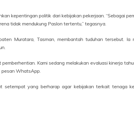
an kepentingan politik dari kebijakan pekerjaan. “Sebagai 
ena tidak mendukung Paslon tertentu,” tegasnya.
paten Muratara, Tasman, membantah tuduhan tersebut. Ia
un.
t pemberhentian. Kami sedang melakukan evaluasi kinerja tahun
lui pesan WhatsApp.
t setempat yang berharap agar kebijakan terkait tenaga k