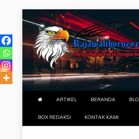
Skip
to
content
MENGUNGKA
"NO JUSTICE NO VIRAL"
ARTIKEL
BERANDA
BLO
BOX REDAKSI
KONTAK KAMI