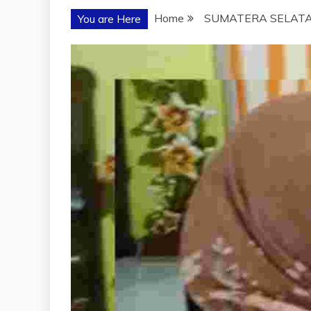
Home
SUMATERA SELAT
You are Here