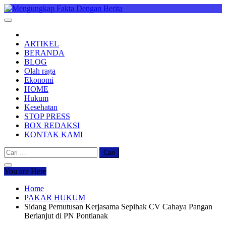
Skip
to
Mengungkap Fakta Dengan Berita
"No Justice No Viral"
content
ARTIKEL
BERANDA
BLOG
Olah raga
Ekonomi
HOME
Hukum
Kesehatan
STOP PRESS
BOX REDAKSI
KONTAK KAMI
Cari
untuk:
You are Here
Home
PAKAR HUKUM
Sidang Pemutusan Kerjasama Sepihak CV Cahaya Pangan
Berlanjut di PN Pontianak