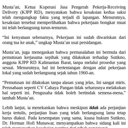
Musta’an, Ketua Koperasi Jasa Pengerah Pekerja-Receiving
Delivery (KJPP RD), menyatakan bahwa kesaksian kedua saksi
telah mengungkap fakta yang terjadi di lapangan. Menurutnya,
kesaksian tersebut memperlihatkan bahwa pekerjaan bongkar muat
ini telah berlangsung turun-temurun.
“Ini kenyataan sebenarnya, Pekerjaan ini sudah diwariskan dari
orang tua ke anak,” ungkap Musta’an usai persidangan.
Musta’an, juga menegaskan bahwa permasalahan ini bermula dari
pemutusan kerjasama sepihak yang dilakukan terhadap Sutikno,
anggota KJPP RD Kalimantan Barat, tanpa melalui prosedur yang
sesuai. Menurutnya, hal ini bertentangan dengan adat pekerjaan
lokal yang sudah berlangsung sejak tahun 1960-an.
“Pemutusan ini dilakukan tanpa alasan yang jelas, Ini sangat miris.
Perusahaan seperti CV Cahaya Pangan tidak seharusnya melakukan
hal seperti ini. Pengusaha tidak boleh bertindak semena-mena,”
tambah Musta’an.
Lebih lanjut, ia menekankan bahwa meskipun
tidak
ada perjanjian
kerja tertulis, perjanjian lisan yang telah berlangsung lama tetap
harus diakui. Pada kesempatan yang sama, kuasa hukum Sutikno,
Dr. Herman Hofi Munawar, menyampaikan bahwa sidang kali ini