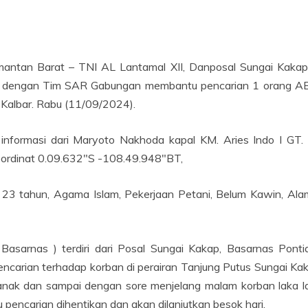
mantan Barat – TNI AL Lantamal XII, Danposal Sungai Kaka
 dengan Tim SAR Gabungan membantu pencarian 1 orang ABK 
 Kalbar. Rabu (11/09/2024).
 informasi dari Maryoto Nakhoda kapal KM. Aries Indo I G
oordinat 0.09.632″S -108.49.948″BT,
 23 tahun, Agama Islam, Pekerjaan Petani, Belum Kawin, 
asarnas ) terdiri dari Posal Sungai Kakap, Basarnas Pon
ncarian terhadap korban di perairan Tanjung Putus Sungai Ka
anak dan sampai dengan sore menjelang malam korban laka l
ncarian dihentikan dan akan dilanjutkan besok hari.