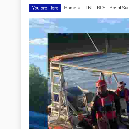
Home
TNI - RI
Posal Su
You are Here