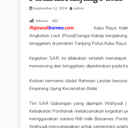
September 12, 2024
admin
Dibaca:
657
Rajawali
borneo.
com.
Kubu Raya, Kali
Angkatan Laut (Posal)Sungai Kakap bergabung
tenggelam di perairan Tanjung Putus.Kubu Raya.
Kegiatan SAR, ini dilakukan setelah mendapat
memancing dan tenggelam, diperkirakan pada k
Korban bernama Abdul Rahman Lestari berusia
Empirang Ujung Kecamatan Balai.
Tim SAR Gabungan yang dipimpin Wahyudi ( B
Kebakaran Pontianak melaksanakan kegiatan pe
menggunakan sarana RIB milik Basarnas Ponti
Wahyudi menyampaikan untuk sementara waktu pe