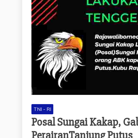
TNI - RI
Posal Sungai Kakap, G
PerairanTanjung Putus