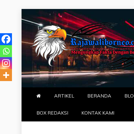
Skip
to
content
MENGUNGKA
"NO JUSTICE NO VIRAL"
ARTIKEL
BERANDA
BLO
BOX REDAKSI
KONTAK KAMI