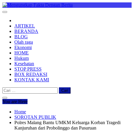
Skip
to
Mengungkap Fakta Dengan Berita
"No Justice No Viral"
content
ARTIKEL
BERANDA
BLOG
Olah raga
Ekonomi
HOME
Hukum
Kesehatan
STOP PRESS
BOX REDAKSI
KONTAK KAMI
Cari
untuk:
You are Here
Home
SOROTAN PUBLIK
Polres Malang Bantu UMKM Keluarga Korban Tragedi
Kanjuruhan dari Probolinggo dan Pasuruan