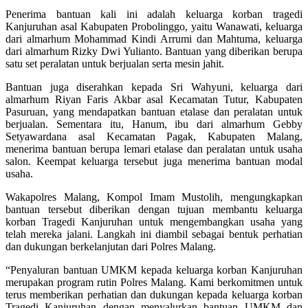
Penerima bantuan kali ini adalah keluarga korban tragedi
Kanjuruhan asal Kabupaten Probolinggo, yaitu Wanawati, keluarga
dari almarhum Mohammad Kindi Arrumi dan Mahtuma, keluarga
dari almarhum Rizky Dwi Yulianto. Bantuan yang diberikan berupa
satu set peralatan untuk berjualan serta mesin jahit.
Bantuan juga diserahkan kepada Sri Wahyuni, keluarga dari
almarhum Riyan Faris Akbar asal Kecamatan Tutur, Kabupaten
Pasuruan, yang mendapatkan bantuan etalase dan peralatan untuk
berjualan. Sementara itu, Hanum, ibu dari almarhum Gebby
Setyawardana asal Kecamatan Pagak, Kabupaten Malang,
menerima bantuan berupa lemari etalase dan peralatan untuk usaha
salon. Keempat keluarga tersebut juga menerima bantuan modal
usaha.
Wakapolres Malang, Kompol Imam Mustolih, mengungkapkan
bantuan tersebut diberikan dengan tujuan membantu keluarga
korban Tragedi Kanjuruhan untuk mengembangkan usaha yang
telah mereka jalani. Langkah ini diambil sebagai bentuk perhatian
dan dukungan berkelanjutan dari Polres Malang.
“Penyaluran bantuan UMKM kepada keluarga korban Kanjuruhan
merupakan program rutin Polres Malang. Kami berkomitmen untuk
terus memberikan perhatian dan dukungan kepada keluarga korban
Tragedi Kanjuruhan dengan menyalurkan bantuan UMKM dan