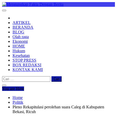
Skip
to
Mengungkap Fakta Dengan Berita
"No Justice No Viral"
content
ARTIKEL
BERANDA
BLOG
Olah raga
Ekonomi
HOME
Hukum
Kesehatan
STOP PRESS
BOX REDAKSI
KONTAK KAMI
Cari
untuk:
You are Here
Home
Politik
Pleno Rekapitulasi perolehan suara Caleg di Kabupaten
Bekasi, Ricuh