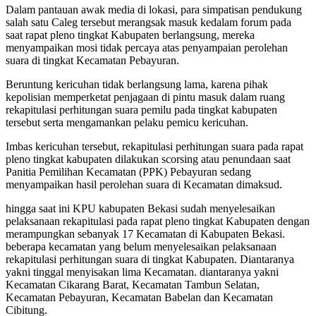
Dalam pantauan awak media di lokasi, para simpatisan pendukung
salah satu Caleg tersebut merangsak masuk kedalam forum pada
saat rapat pleno tingkat Kabupaten berlangsung, mereka
menyampaikan mosi tidak percaya atas penyampaian perolehan
suara di tingkat Kecamatan Pebayuran.
Beruntung kericuhan tidak berlangsung lama, karena pihak
kepolisian memperketat penjagaan di pintu masuk dalam ruang
rekapitulasi perhitungan suara pemilu pada tingkat kabupaten
tersebut serta mengamankan pelaku pemicu kericuhan.
Imbas kericuhan tersebut, rekapitulasi perhitungan suara pada rapat
pleno tingkat kabupaten dilakukan scorsing atau penundaan saat
Panitia Pemilihan Kecamatan (PPK) Pebayuran sedang
menyampaikan hasil perolehan suara di Kecamatan dimaksud.
hingga saat ini KPU kabupaten Bekasi sudah menyelesaikan
pelaksanaan rekapitulasi pada rapat pleno tingkat Kabupaten dengan
merampungkan sebanyak 17 Kecamatan di Kabupaten Bekasi.
beberapa kecamatan yang belum menyelesaikan pelaksanaan
rekapitulasi perhitungan suara di tingkat Kabupaten. Diantaranya
yakni tinggal menyisakan lima Kecamatan. diantaranya yakni
Kecamatan Cikarang Barat, Kecamatan Tambun Selatan,
Kecamatan Pebayuran, Kecamatan Babelan dan Kecamatan
Cibitung.