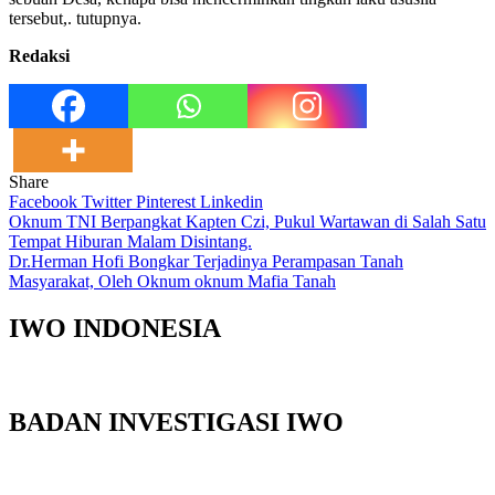
tersebut,. tutupnya.
Redaksi
Share
Facebook
Twitter
Pinterest
Linkedin
Navigasi
Oknum TNI Berpangkat Kapten Czi, Pukul Wartawan di Salah Satu
Tempat Hiburan Malam Disintang.
pos
Dr.Herman Hofi Bongkar Terjadinya Perampasan Tanah
Masyarakat, Oleh Oknum oknum Mafia Tanah
IWO INDONESIA
BADAN INVESTIGASI IWO