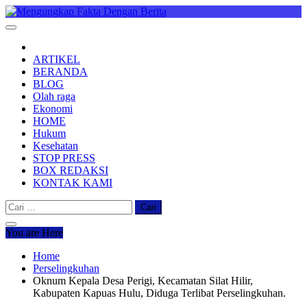
Skip
to
Mengungkap Fakta Dengan Berita
"No Justice No Viral"
content
ARTIKEL
BERANDA
BLOG
Olah raga
Ekonomi
HOME
Hukum
Kesehatan
STOP PRESS
BOX REDAKSI
KONTAK KAMI
Cari
untuk:
You are Here
Home
Perselingkuhan
Oknum Kepala Desa Perigi, Kecamatan Silat Hilir,
Kabupaten Kapuas Hulu, Diduga Terlibat Perselingkuhan.