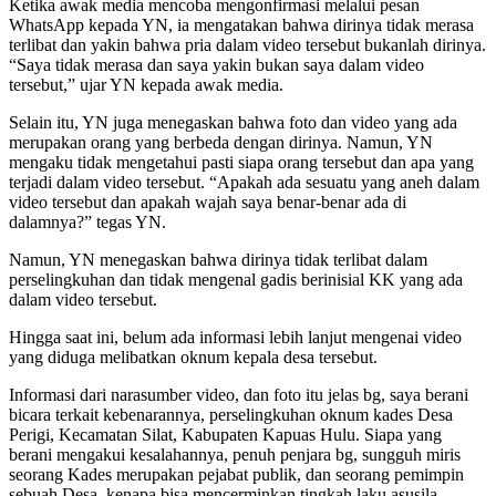
Ketika awak media mencoba mengonfirmasi melalui pesan
WhatsApp kepada YN, ia mengatakan bahwa dirinya tidak merasa
terlibat dan yakin bahwa pria dalam video tersebut bukanlah dirinya.
“Saya tidak merasa dan saya yakin bukan saya dalam video
tersebut,” ujar YN kepada awak media.
Selain itu, YN juga menegaskan bahwa foto dan video yang ada
merupakan orang yang berbeda dengan dirinya. Namun, YN
mengaku tidak mengetahui pasti siapa orang tersebut dan apa yang
terjadi dalam video tersebut. “Apakah ada sesuatu yang aneh dalam
video tersebut dan apakah wajah saya benar-benar ada di
dalamnya?” tegas YN.
Namun, YN menegaskan bahwa dirinya tidak terlibat dalam
perselingkuhan dan tidak mengenal gadis berinisial KK yang ada
dalam video tersebut.
Hingga saat ini, belum ada informasi lebih lanjut mengenai video
yang diduga melibatkan oknum kepala desa tersebut.
Informasi dari narasumber video, dan foto itu jelas bg, saya berani
bicara terkait kebenarannya, perselingkuhan oknum kades Desa
Perigi, Kecamatan Silat, Kabupaten Kapuas Hulu. Siapa yang
berani mengakui kesalahannya, penuh penjara bg, sungguh miris
seorang Kades merupakan pejabat publik, dan seorang pemimpin
sebuah Desa, kenapa bisa mencerminkan tingkah laku asusila