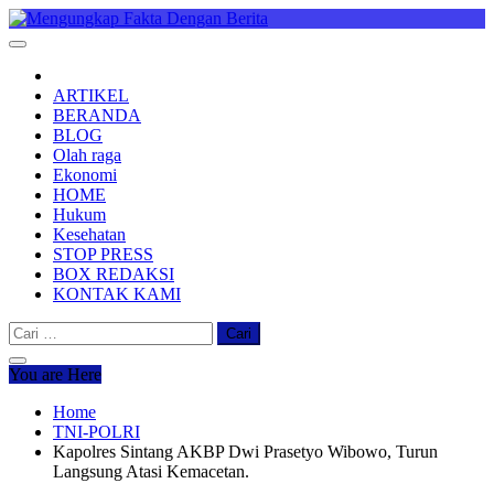
Skip
to
Mengungkap Fakta Dengan Berita
"No Justice No Viral"
content
ARTIKEL
BERANDA
BLOG
Olah raga
Ekonomi
HOME
Hukum
Kesehatan
STOP PRESS
BOX REDAKSI
KONTAK KAMI
Cari
untuk:
You are Here
Home
TNI-POLRI
Kapolres Sintang AKBP Dwi Prasetyo Wibowo, Turun
Langsung Atasi Kemacetan.