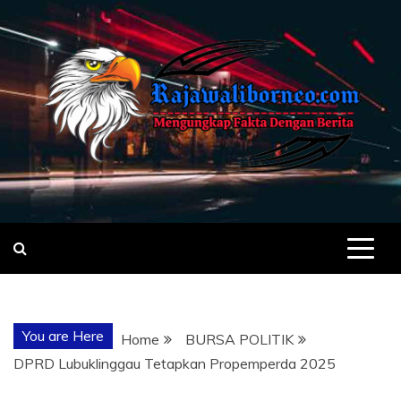
Skip
to
content
MENGUNGKA
"NO JUSTICE NO VIRAL"
FAKTA
You are Here
Home
BURSA POLITIK
DENGAN
DPRD Lubuklinggau Tetapkan Propemperda 2025