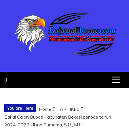
Skip
to
content
MENGUNGKA
"NO JUSTICE NO VIRAL"
FAKTA
You are Here
Home
ARTIKEL
DENGAN
Bakal Calon Bupati Kabupaten Bekasi periode tahun
2024-2029 Ulung Purnama, S.H., M.H