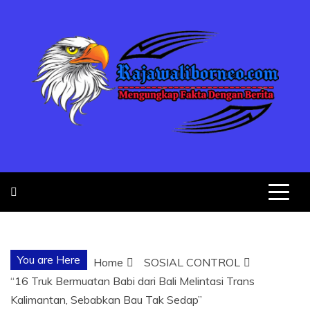
Skip
to
content
MENGUNGKA
"NO JUSTICE NO VIRAL"
FAKTA
You are Here
Home
SOSIAL CONTROL
DENGAN
“16 Truk Bermuatan Babi dari Bali Melintasi Trans
Kalimantan, Sebabkan Bau Tak Sedap”